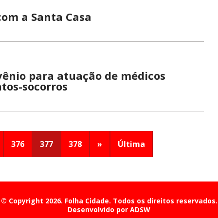
 com a Santa Casa
vênio para atuação de médicos
ntos-socorros
376
377
378
»
Última
© Copyright 2026. Folha Cidade. Todos os direitos reservados.
Desenvolvido por ADSW