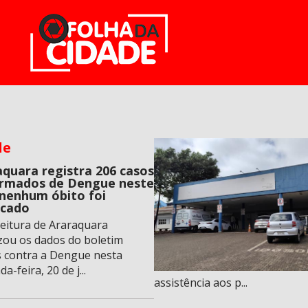
de
aquara registra 206 casos
irmados de Dengue neste
 nenhum óbito foi
icado
feitura de Araraquara
izou os dados do boletim
 contra a Dengue nesta
a-feira, 20 de j...
assistência aos p...