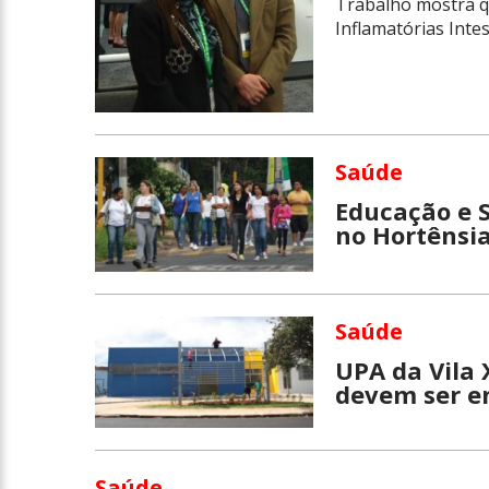
Trabalho mostra q
Inflamatórias Inte
Saúde
Educação e 
no Hortênsi
Saúde
UPA da Vila
devem ser e
Saúde