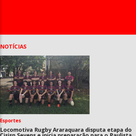
Entrevista
Televisão
Entretenimento
Geral
NOTÍCIAS
Esportes
Locomotiva Rugby Araraquara disputa etapa do
Cisisp Sevens e inicia preparação para o Paulista