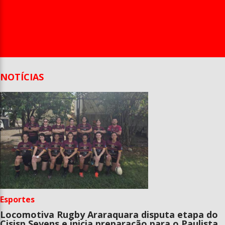
Entrevista
Televisão
Entretenimento
Geral
NOTÍCIAS
Esportes
Locomotiva Rugby Araraquara disputa etapa do
Cisisp Sevens e inicia preparação para o Paulista