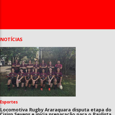
Entrevista
Televisão
Entretenimento
Geral
NOTÍCIAS
Esportes
Locomotiva Rugby Araraquara disputa etapa do
Cisisp Sevens e inicia preparação para o Paulista