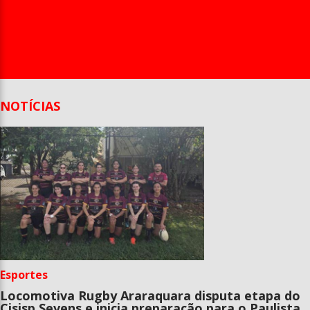
Entrevista
Televisão
Entretenimento
Geral
NOTÍCIAS
Esportes
Locomotiva Rugby Araraquara disputa etapa do
Cisisp Sevens e inicia preparação para o Paulista