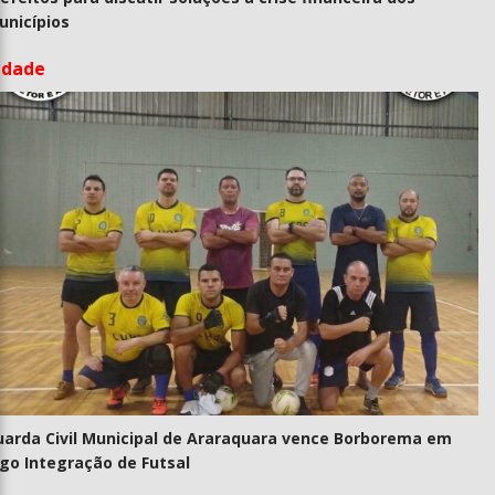
unicípios
idade
uarda Civil Municipal de Araraquara vence Borborema em
go Integração de Futsal