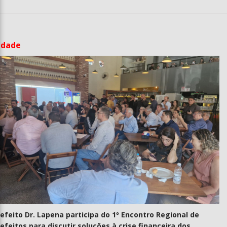
idade
efeito Dr. Lapena participa do 1º Encontro Regional de
efeitos para discutir soluções à crise financeira dos