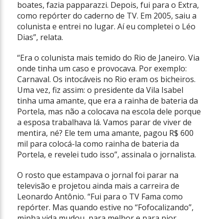
boates, fazia papparazzi. Depois, fui para o Extra,
como repórter do caderno de TV. Em 2005, saiu a
colunista e entrei no lugar. Aí eu completei o Léo
Dias”, relata.
“Era o colunista mais temido do Rio de Janeiro. Via
onde tinha um caso e provocava. Por exemplo:
Carnaval. Os intocáveis no Rio eram os bicheiros.
Uma vez, fiz assim: o presidente da Vila Isabel
tinha uma amante, que era a rainha de bateria da
Portela, mas não a colocava na escola dele porque
a esposa trabalhava lá. Vamos parar de viver de
mentira, né? Ele tem uma amante, pagou R$ 600
mil para colocá-la como rainha de bateria da
Portela, e revelei tudo isso”, assinala o jornalista.
O rosto que estampava o jornal foi parar na
televisão e projetou ainda mais a carreira de
Leonardo Antônio. “Fui para o TV Fama como
repórter. Mas quando estive no “Fofocalizando”,
minha vida mudou, para melhor e para pior.