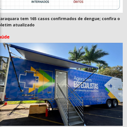
raraquara tem 165 casos confirmados de dengue; confira o
oletim atualizado
aúde