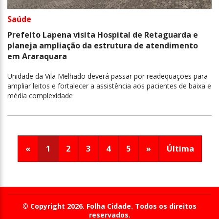
Saúde
Prefeito Lapena visita Hospital de Retaguarda e
planeja ampliação da estrutura de atendimento
em Araraquara
Unidade da Vila Melhado deverá passar por readequações para
ampliar leitos e fortalecer a assistência aos pacientes de baixa e
média complexidade
«
1
2
3
4
5
»
Última
© Copyright 2026. Folha Cidade. Todos os direitos
reservados.