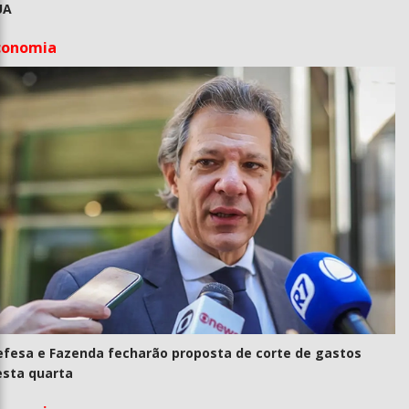
UA
conomia
efesa e Fazenda fecharão proposta de corte de gastos
esta quarta