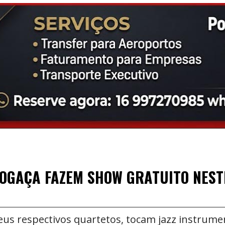
FOGAÇA FAZEM SHOW GRATUITO NEST
us respectivos quartetos, tocam jazz instrumen