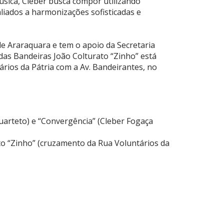
úsica, Cleber busca compor utilizando
aliados a harmonizações sofisticadas e
 de Araraquara e tem o apoio da Secretaria
 das Bandeiras João Colturato “Zinho” está
rios da Pátria com a Av. Bandeirantes, no
uarteto) e “Convergência” (Cleber Fogaça
to “Zinho” (cruzamento da Rua Voluntários da