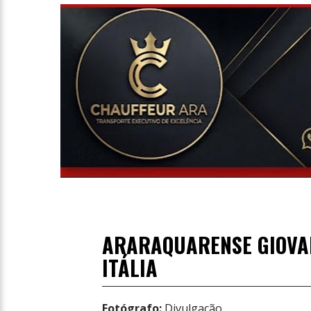
Entrevista
Televisão
Entretenimento
Geral
ARARAQUARENSE GIOVAN
ITÁLIA
Fotógrafo:
Divulgação