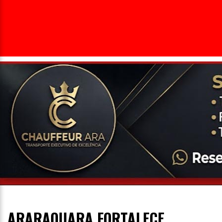
Entrevista
Televisão
Entretenimento
Geral
ARARAQUARA FORTALECE