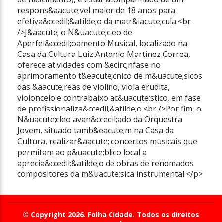
respons&aacute;vel maior de 18 anos para
efetiva&ccedil;&atilde;o da matr&iacute;cula.<br
/>J&aacute; o N&uacute;cleo de
Aperfei&ccedil;oamento Musical, localizado na
Casa da Cultura Luiz Antonio Martinez Correa,
oferece atividades com &ecirc;nfase no
aprimoramento t&eacute;cnico de m&uacute;sicos
das &aacute;reas de violino, viola erudita,
violoncelo e contrabaixo ac&uacute;stico, em fase
de profissionaliza&ccedil;&atilde;o.<br />Por fim, o
N&uacute;cleo avan&ccedil;ado da Orquestra
Jovem, situado tamb&eacute;m na Casa da
Cultura, realizar&aacute; concertos musicais que
permitam ao p&uacute;blico local a
aprecia&ccedil;&atilde;o de obras de renomados
compositores da m&uacute;sica instrumental.</p>
© Copyright 2026. Folha Cidade. Todos os direitos