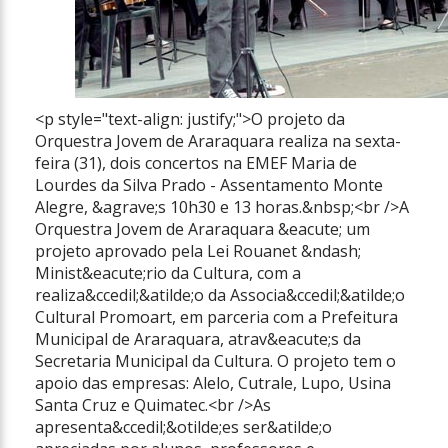
<p style="text-align: justify;">O projeto da
Orquestra Jovem de Araraquara realiza na sexta-
feira (31), dois concertos na EMEF Maria de
Lourdes da Silva Prado - Assentamento Monte
Alegre, &agrave;s 10h30 e 13 horas.&nbsp;<br />A
Orquestra Jovem de Araraquara &eacute; um
projeto aprovado pela Lei Rouanet &ndash;
Minist&eacute;rio da Cultura, com a
realiza&ccedil;&atilde;o da Associa&ccedil;&atilde;o
Cultural Promoart, em parceria com a Prefeitura
Municipal de Araraquara, atrav&eacute;s da
Secretaria Municipal da Cultura. O projeto tem o
apoio das empresas: Alelo, Cutrale, Lupo, Usina
Santa Cruz e Quimatec.<br />As
apresenta&ccedil;&otilde;es ser&atilde;o