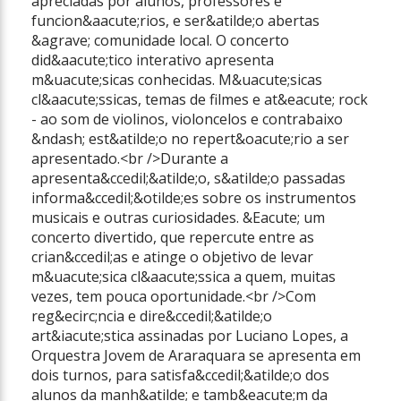
apreciadas por alunos, professores e
funcion&aacute;rios, e ser&atilde;o abertas
&agrave; comunidade local. O concerto
did&aacute;tico interativo apresenta
m&uacute;sicas conhecidas. M&uacute;sicas
cl&aacute;ssicas, temas de filmes e at&eacute; rock
- ao som de violinos, violoncelos e contrabaixo
&ndash; est&atilde;o no repert&oacute;rio a ser
apresentado.<br />Durante a
apresenta&ccedil;&atilde;o, s&atilde;o passadas
informa&ccedil;&otilde;es sobre os instrumentos
musicais e outras curiosidades. &Eacute; um
concerto divertido, que repercute entre as
crian&ccedil;as e atinge o objetivo de levar
m&uacute;sica cl&aacute;ssica a quem, muitas
vezes, tem pouca oportunidade.<br />Com
reg&ecirc;ncia e dire&ccedil;&atilde;o
art&iacute;stica assinadas por Luciano Lopes, a
Orquestra Jovem de Araraquara se apresenta em
dois turnos, para satisfa&ccedil;&atilde;o dos
alunos da manh&atilde; e tamb&eacute;m da