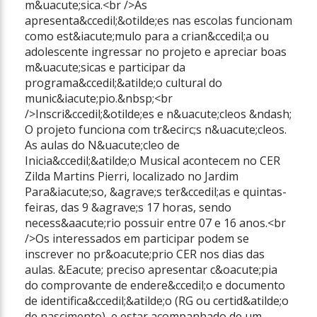
m&uacute;sica.<br />As
apresenta&ccedil;&otilde;es nas escolas funcionam
como est&iacute;mulo para a crian&ccedil;a ou
adolescente ingressar no projeto e apreciar boas
m&uacute;sicas e participar da
programa&ccedil;&atilde;o cultural do
munic&iacute;pio.&nbsp;<br
/>Inscri&ccedil;&otilde;es e n&uacute;cleos &ndash;
O projeto funciona com tr&ecirc;s n&uacute;cleos.
As aulas do N&uacute;cleo de
Inicia&ccedil;&atilde;o Musical acontecem no CER
Zilda Martins Pierri, localizado no Jardim
Para&iacute;so, &agrave;s ter&ccedil;as e quintas-
feiras, das 9 &agrave;s 17 horas, sendo
necess&aacute;rio possuir entre 07 e 16 anos.<br
/>Os interessados em participar podem se
inscrever no pr&oacute;prio CER nos dias das
aulas. &Eacute; preciso apresentar c&oacute;pia
do comprovante de endere&ccedil;o e documento
de identifica&ccedil;&atilde;o (RG ou certid&atilde;o
de nascimento), e estar acompanhado de um