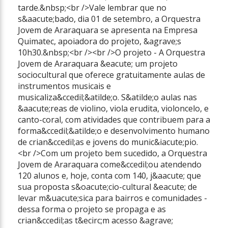
tarde.&nbsp;<br />Vale lembrar que no
s&aacute;bado, dia 01 de setembro, a Orquestra
Jovem de Araraquara se apresenta na Empresa
Quimatec, apoiadora do projeto, &agrave;s
10h30.&nbsp;<br /><br />O projeto - A Orquestra
Jovem de Araraquara &eacute; um projeto
sociocultural que oferece gratuitamente aulas de
instrumentos musicais e
musicaliza&ccedil;&atilde;o. S&atilde;o aulas nas
&aacute;reas de violino, viola erudita, violoncelo, e
canto-coral, com atividades que contribuem para a
forma&ccedil;&atilde;o e desenvolvimento humano
de crian&ccedil;as e jovens do munic&iacute;pio.
<br />Com um projeto bem sucedido, a Orquestra
Jovem de Araraquara come&ccedil;ou atendendo
120 alunos e, hoje, conta com 140, j&aacute; que
sua proposta s&oacute;cio-cultural &eacute; de
levar m&uacute;sica para bairros e comunidades -
dessa forma o projeto se propaga e as
crian&ccedil;as t&ecirc;m acesso &agrave;