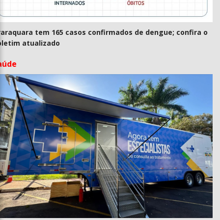
raraquara tem 165 casos confirmados de dengue; confira o
oletim atualizado
aúde