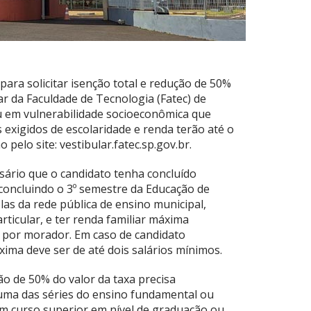
para solicitar isenção total e redução de 50%
lar da Faculdade de Tecnologia (Fatec) de
u em vulnerabilidade socioeconômica que
 exigidos de escolaridade e renda terão até o
 pelo site: vestibular.fatec.sp.gov.br.
ssário que o candidato tenha concluído
concluindo o 3º semestre da Educação de
las da rede pública de ensino municipal,
articular, e ter renda familiar máxima
 por morador. Em caso de candidato
ima deve ser de até dois salários mínimos.
ão de 50% do valor da taxa precisa
uma das séries do ensino fundamental ou
em curso superior em nível de graduação ou