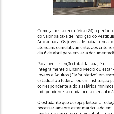
Começa nesta terça-feira (24) o período 
do valor da taxa de inscrição do vestibu
Araraquara. Os jovens de baixa renda o
atendam, cumulativamente, aos critérios
dia 6 de abril para enviar a documentação
Para pedir isenção total da taxa, é nece
integralmente o Ensino Médio ou estar 
Jovens e Adultos (EJA/supletivo) em esco
estadual ou federal, ou em instituição p
correspondente a dois salários mínimos
independente, a renda bruta mensal máx
O estudante que deseja pleitear a reduç
necessariamente estar matriculado em 
médio, ou em curso pré-vestibular, ou 