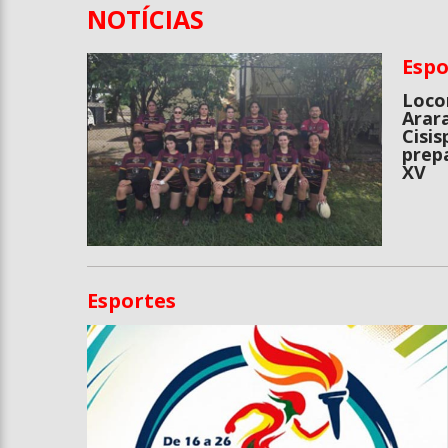
Entrevista
NOTÍCIAS
Televisão
Espo
Entretenimento
Loco
Arar
Cisis
Geral
prep
XV
Esportes