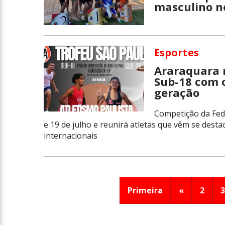
masculino no
Esportes
Araraquara r
Sub-18 com o
geração
Competição da Fede
e 19 de julho e reunirá atletas que vêm se dest
internacionais
Primeira
«
2
3