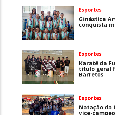
Esportes
Ginástica Ar
conquista m
Esportes
Karatê da F
título geral
Barretos
Esportes
Natação da 
vice-campeon