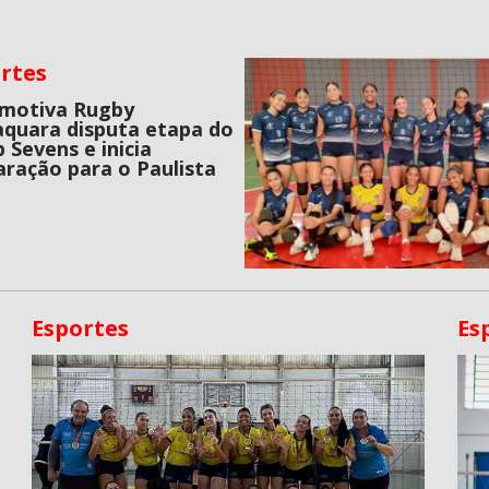
rtes
motiva Rugby
aquara disputa etapa do
p Sevens e inicia
aração para o Paulista
Esportes
Es