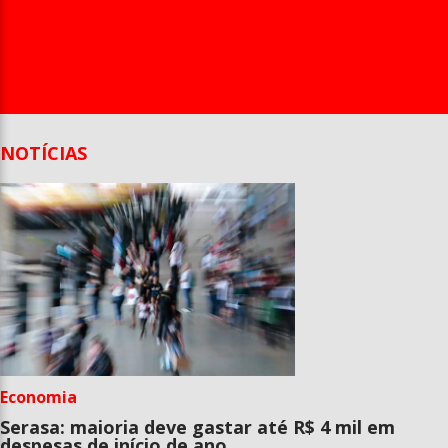
Entrevista
Televisão
Entretenimento
Geral
NOTÍCIAS
Economia
Serasa: maioria deve gastar até R$ 4 mil em
despesas de início de ano