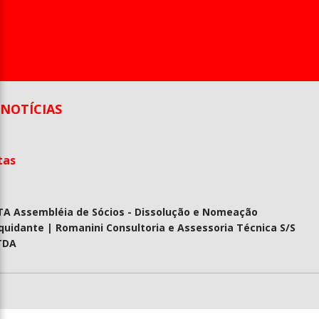
Entrevista
Televisão
Entretenimento
Geral
NOTÍCIAS
tas
TA Assembléia de Sócios - Dissolução e Nomeação
quidante | Romanini Consultoria e Assessoria Técnica S/S
TDA